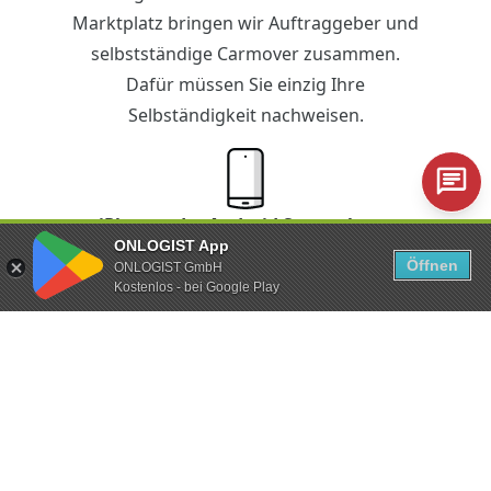
Marktplatz bringen wir Auftraggeber und
selbstständige Carmover zusammen.
Dafür müssen Sie einzig Ihre
Selbständigkeit nachweisen.
iPhone oder Android Smartphone
ONLOGIST App
Öffnen
ONLOGIST GmbH
Technische Ausstattung? Nur das
Kostenlos - bei Google Play
Minimum. Mit der ONLOGIST-App steuern
Sie die ganze Fahrzeugüberführung über
Ihr Smartphone.