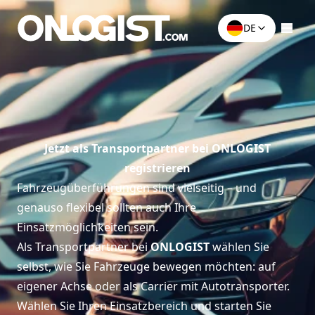
DE
Jetzt als Transportpartner bei ONLOGIST
registrieren
Fahrzeugüberführungen sind vielseitig – und
genauso flexibel sollten auch Ihre
Einsatzmöglichkeiten sein.
Als Transportpartner bei
ONLOGIST
wählen Sie
selbst, wie Sie Fahrzeuge bewegen möchten: auf
eigener Achse oder als Carrier mit Autotransporter.
Wählen Sie Ihren Einsatzbereich und starten Sie