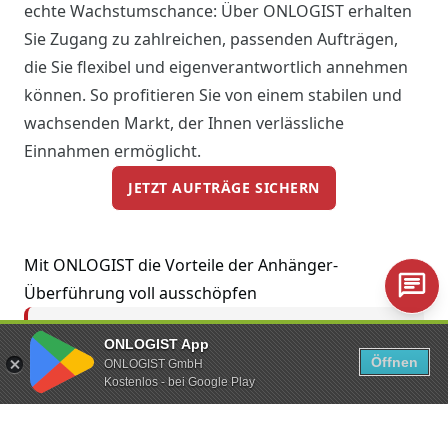
echte Wachstumschance: Über ONLOGIST erhalten
Sie Zugang zu zahlreichen, passenden Aufträgen,
die Sie flexibel und eigenverantwortlich annehmen
können. So profitieren Sie von einem stabilen und
wachsenden Markt, der Ihnen verlässliche
Einnahmen ermöglicht.
JETZT AUFTRÄGE SICHERN
Mit ONLOGIST die Vorteile der Anhänger-
Überführung voll ausschöpfen
Sie haben den Trailer, wir haben den
ONLOGIST App
Öffnen
ONLOGIST GmbH
Markt: Auf ONLOGIST finden Sie
Kostenlos - bei Google Play
täglich neue Überführungsaufträge –
speziell für Fahrzeugtransporte per