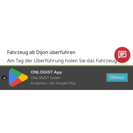
Fahrzeug ab Dijon überführen
Am Tag der Überführung holen Sie das Fahrzeug am
Startort ab. Mit der App protokollieren Sie die
ONLOGIST App
Abholung, navigieren sich zum Zielort und
Öffnen
ONLOGIST GmbH
Kostenlos - bei Google Play
bestätigen die erfolgreiche Übergabe des
Fahrzeugs.