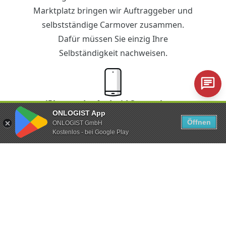
Marktplatz bringen wir Auftraggeber und
selbstständige Carmover zusammen.
Dafür müssen Sie einzig Ihre
Selbständigkeit nachweisen.
iPhone oder Android Smartphone
ONLOGIST App
Öffnen
ONLOGIST GmbH
Technische Ausstattung? Nur das
Kostenlos - bei Google Play
Minimum. Mit der ONLOGIST-App steuern
Sie die ganze Fahrzeugüberführung über
Ihr Smartphone.