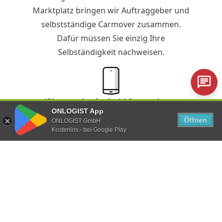
Marktplatz bringen wir Auftraggeber und
selbstständige Carmover zusammen.
Dafür müssen Sie einzig Ihre
Selbständigkeit nachweisen.
iPhone oder Android Smartphone
ONLOGIST App
Öffnen
ONLOGIST GmbH
Technische Ausstattung? Nur das
Kostenlos - bei Google Play
Minimum. Mit der ONLOGIST-App steuern
Sie die ganze Fahrzeugüberführung über
Ihr Smartphone.