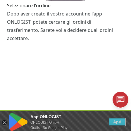
Selezionare l'ordine
Dopo aver creato il vostro account nell'app
ONLOGIST, potete cercare gli ordini di
trasferimento. Sarete voi a decidere quali ordini
accettare.
Trasferimento di un veicolo
App ONLOGIST
Il giorno del trasferimento, si ritira il veicolo nel
Apri
ONLOGIST GmbH
luogo di partenza. Con l'app si registra il ritiro, si
Gratis - Su Google Play