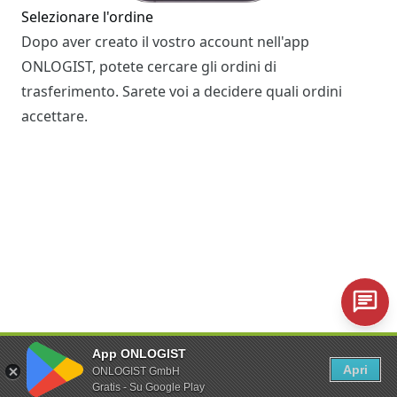
Selezionare l'ordine
Dopo aver creato il vostro account nell'app
ONLOGIST, potete cercare gli ordini di
trasferimento. Sarete voi a decidere quali ordini
accettare.
Trasferimento di un veicolo
App ONLOGIST
Il giorno del trasferimento, si ritira il veicolo nel
Apri
ONLOGIST GmbH
luogo di partenza. Con l'app si registra il ritiro, si
Gratis - Su Google Play