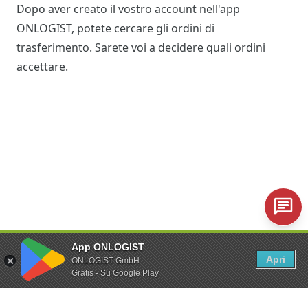
Dopo aver creato il vostro account nell'app
ONLOGIST, potete cercare gli ordini di
trasferimento. Sarete voi a decidere quali ordini
accettare.
Trasferimento di un veicolo
App ONLOGIST
Il giorno del trasferimento, si ritira il veicolo nel
Apri
ONLOGIST GmbH
Gratis - Su Google Play
luogo di partenza. Con l'app si registra il ritiro, si
naviga verso la destinazione e si conferma