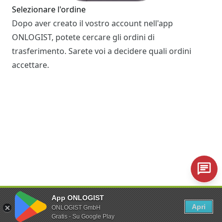
Selezionare l'ordine
Dopo aver creato il vostro account nell'app
ONLOGIST, potete cercare gli ordini di
trasferimento. Sarete voi a decidere quali ordini
accettare.
Trasferimento di un veicolo
App ONLOGIST
Il giorno del trasferimento, si ritira il veicolo nel
Apri
ONLOGIST GmbH
luogo di partenza. Con l'app si registra il ritiro, si
Gratis - Su Google Play