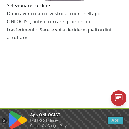
Selezionare l'ordine
Dopo aver creato il vostro account nell'app
ONLOGIST, potete cercare gli ordini di
trasferimento. Sarete voi a decidere quali ordini
accettare.
Trasferimento di un veicolo
App ONLOGIST
Il giorno del trasferimento, si ritira il veicolo nel
Apri
ONLOGIST GmbH
luogo di partenza. Con l'app si registra il ritiro, si
Gratis - Su Google Play