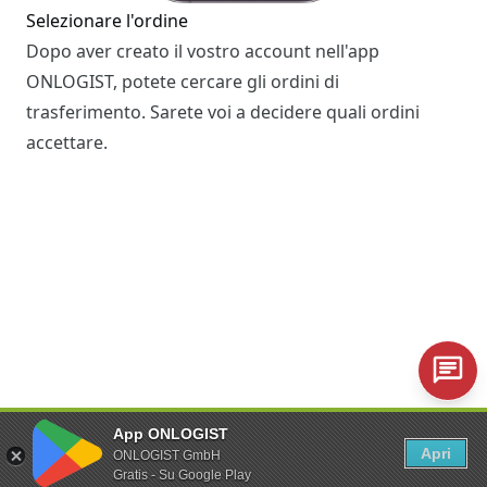
Selezionare l'ordine
Dopo aver creato il vostro account nell'app
ONLOGIST, potete cercare gli ordini di
trasferimento. Sarete voi a decidere quali ordini
accettare.
Trasferimento di un veicolo
App ONLOGIST
Il giorno del trasferimento, si ritira il veicolo nel
Apri
ONLOGIST GmbH
luogo di partenza. Con l'app si registra il ritiro, si
Gratis - Su Google Play