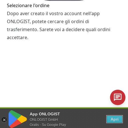
Selezionare l'ordine
Dopo aver creato il vostro account nell'app
ONLOGIST, potete cercare gli ordini di
trasferimento. Sarete voi a decidere quali ordini
accettare.
Trasferimento di un veicolo
App ONLOGIST
Il giorno del trasferimento, si ritira il veicolo nel
Apri
ONLOGIST GmbH
luogo di partenza. Con l'app si registra il ritiro, si
Gratis - Su Google Play