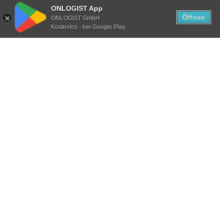
ONLOGIST App
Öffnen
ONLOGIST GmbH
Kostenlos - bei Google Play
Nahtlose Integration
Per API direkt in Ihre bestehenden Systeme
einbinden
JETZT PERSÖNLICHE BERATUNG
VEREINBAREN