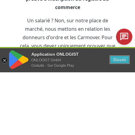
commerce
Un salarié ? Non, sur notre place de
marché, nous mettons en relation les
donneurs d'ordre et les Carmover. Pour
cela, vous devez uniquement prouver que
vous êtes indépendant.
Application ONLOGIST
Ouvrir
ONLOGIST GmbH
Gratuite - Sur Google Play
iPhone ou smartphone Android
L'équipement technique ? Juste le
minimum. L'application ONLOGIST vous
permet de gérer l'ensemble du transfert
de votre véhicule depuis votre
smartphone.