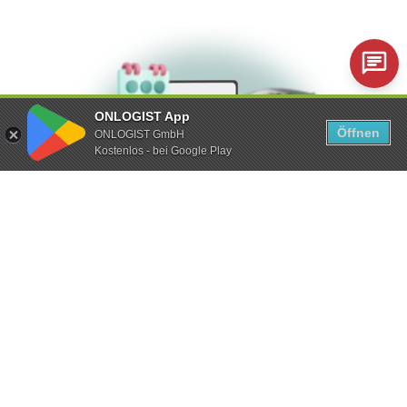
ONLOGIST App
Öffnen
ONLOGIST GmbH
Kostenlos - bei Google Play
Sammelrechnung statt Einzelrechnungen
Für alle von Ihnen in Anspruch genommenen
Transportleistungen gibt es nur eine Rechnung.
Dadurch wird Ihre Finanzabteilung deutlich