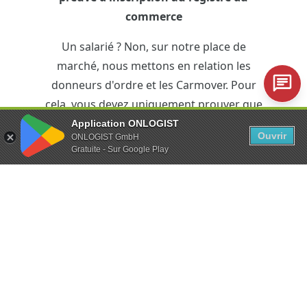
commerce
Un salarié ? Non, sur notre place de
marché, nous mettons en relation les
donneurs d'ordre et les Carmover. Pour
cela, vous devez uniquement prouver que
vous êtes indépendant.
Application ONLOGIST
Ouvrir
ONLOGIST GmbH
Gratuite - Sur Google Play
iPhone ou smartphone Android
L'équipement technique ? Juste le
minimum. L'application ONLOGIST vous
permet de gérer l'ensemble du transfert
de votre véhicule depuis votre
smartphone.