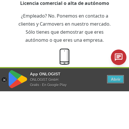
Licencia comercial o alta de autónomo
¿Empleado? No. Ponemos en contacto a
clientes y Carmovers en nuestro mercado.
Sólo tienes que demostrar que eres
autónomo o que eres una empresa.
iPhone o smartphone Android
App ONLOGIST
Abrir
ONLOGIST GmbH
¿Equipo técnico? Solo lo imprescindible.
Gratis - En Google Play
La app de ONLOGIST te permite gestionar
toda la transferencia de vehículos
directamente desde tu smartphone.