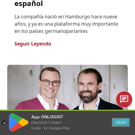
español
La compañía nació en Hamburgo hace nueve
años, y ya es una plataforma muy importante
en lso países germanoparlantes
- Onlogist Continúa Expansión In
Seguir Leyendo
App ONLOGIST
Abrir
ONLOGIST GmbH
Gratis - En Google Play