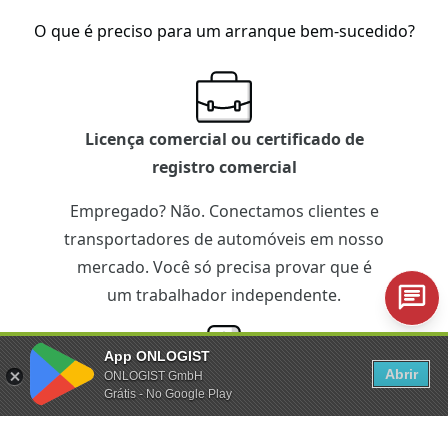
O que é preciso para um arranque bem-sucedido?
Licença comercial ou certificado de
registro comercial
Empregado? Não. Conectamos clientes e
transportadores de automóveis em nosso
mercado. Você só precisa provar que é
um trabalhador independente.
App ONLOGIST
Abrir
ONLOGIST GmbH
iPhone ou smartphone Android
Grátis - No Google Play
Equipamento técnico? Apenas o essencial.