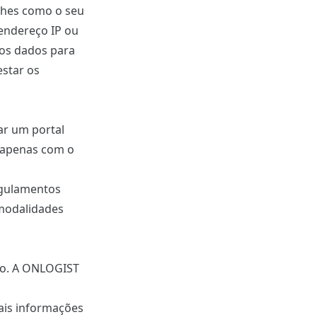
alhes como o seu
endereço IP ou
ros dados para
estar os
ar um portal
s apenas com o
egulamentos
 modalidades
vio. A ONLOGIST
tais informações