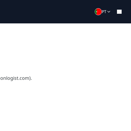
PT
onlogist.com).