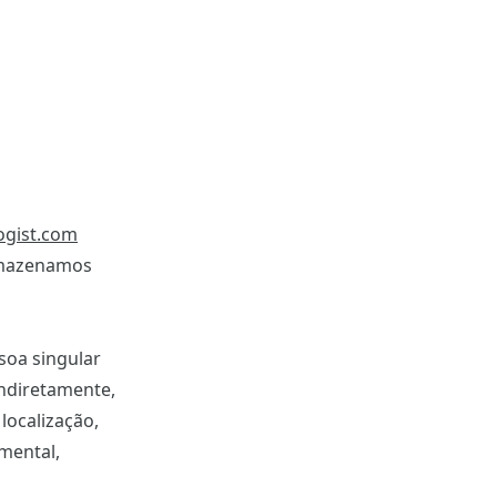
ogist.com
armazenamos
soa singular
indiretamente,
localização,
 mental,