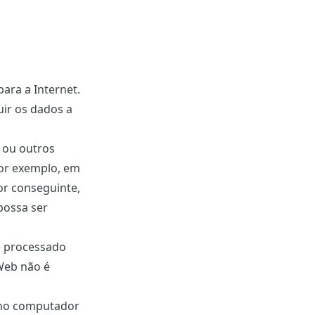
ara a Internet.
ir os dados a
o ou outros
por exemplo, em
or conseguinte,
possa ser
 é processado
Web não é
 no computador