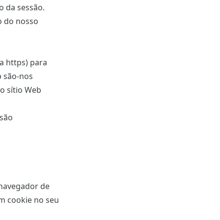
o da sessão.
to do nosso
a https) para
b são-nos
o sítio Web
 são
 navegador de
um cookie no seu