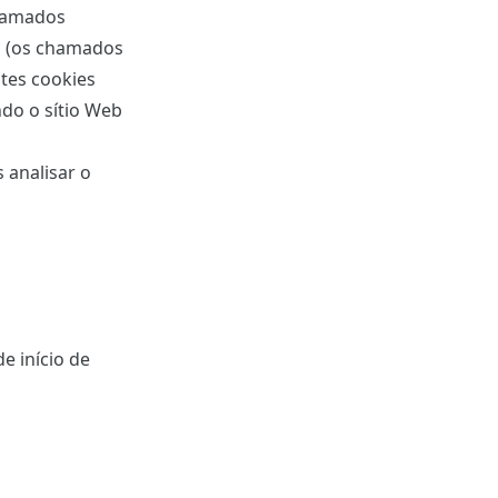
chamados
al (os chamados
stes cookies
ndo o sítio Web
 analisar o
e início de