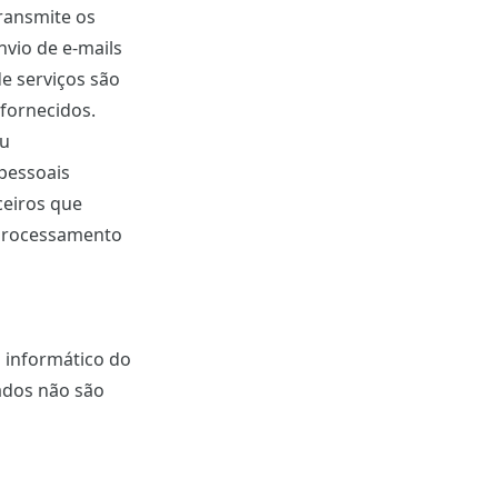
transmite os
nvio de e-mails
e serviços são
 fornecidos.
ou
 pessoais
ceiros que
e processamento
 informático do
ados não são