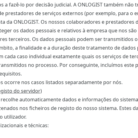
os a fazê-lo por decisão judicial. A ONLOGIST também não 
 de prestadores de serviços externos (por exemplo, para o e
nta da ONLOGIST. Os nossos colaboradores e prestadores d
teger os dados pessoais e relativos à empresa que nos são
res terceiros. Os dados pessoais podem ser transmitidos 
mbito, a finalidade e a duração deste tratamento de dados
m cada caso individual exatamente quais os serviços de ter
 transmitidos no processo. Por conseguinte, incluímos est
equisitos.
os ocorre nos casos listados separadamente por nós.
gisto do servidor)
a recolhe automaticamente dados e informações do sistema
nados nos ficheiros de registo do nosso sistema. Estes d
utilizador.
acionais e técnicas: