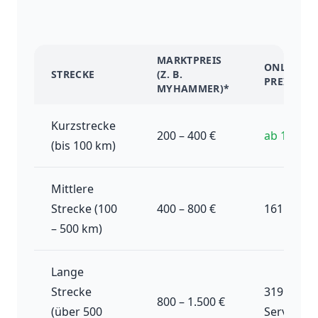
MARKTPREIS
ONLOGIST
STRECKE
(Z. B.
PREISBER
MYHAMMER)*
Kurzstrecke
200 – 400 €
ab 129 €
(bis 100 km)
Mittlere
Strecke (100
400 – 800 €
161 – 193 
– 500 km)
Lange
Strecke
319 € (Full
800 – 1.500 €
(über 500
Service)