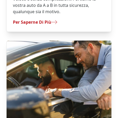
vostra auto da A a B in tutta sicurezza,
qualunque sia il motivo.
- Trasferimento Semplice
Per Saperne Di Più