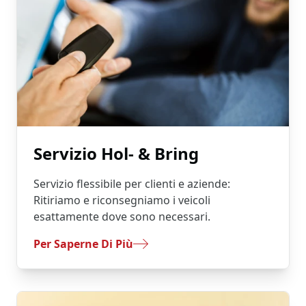
Servizio Hol- & Bring
Servizio flessibile per clienti e aziende:
Ritiriamo e riconsegniamo i veicoli
esattamente dove sono necessari.
- Servizio Hol- & Bring
Per Saperne Di Più