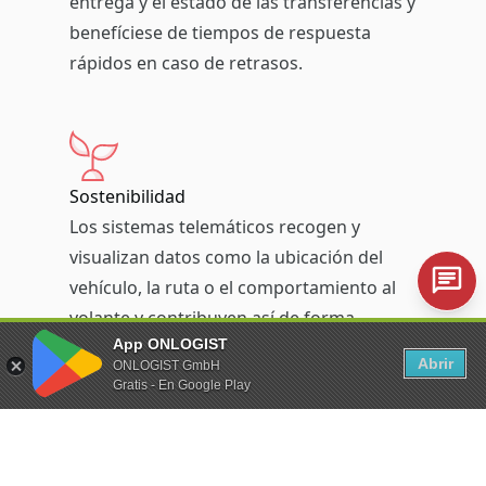
entrega y el estado de las transferencias y
benefíciese de tiempos de respuesta
rápidos en caso de retrasos.
Sostenibilidad
Los sistemas telemáticos recogen y
visualizan datos como la ubicación del
vehículo, la ruta o el comportamiento al
volante y contribuyen así de forma
App ONLOGIST
significativa a un sistema de transporte
Abrir
ONLOGIST GmbH
mejor y más sostenible.
Gratis - En Google Play