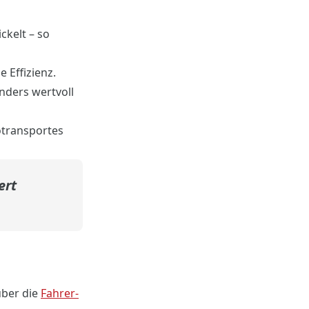
kelt – so
 Effizienz.
nders wertvoll
otransportes
ert
über die
Fahrer-