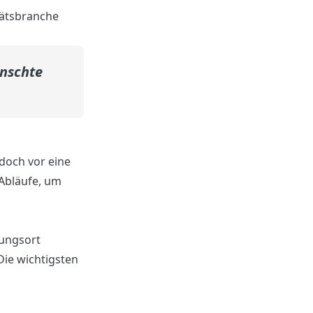
tätsbranche
ünschte
edoch vor eine
Abläufe, um
mungsort
Die wichtigsten