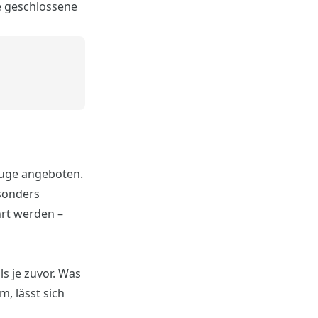
e geschlossene
euge angeboten.
sonders
hrt werden –
ls je zuvor. Was
, lässt sich