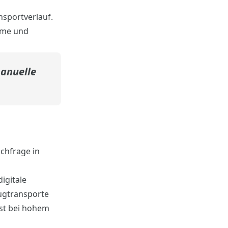
nsportverlauf.
hme und
manuelle
chfrage in
igitale
eugtransporte
bst bei hohem