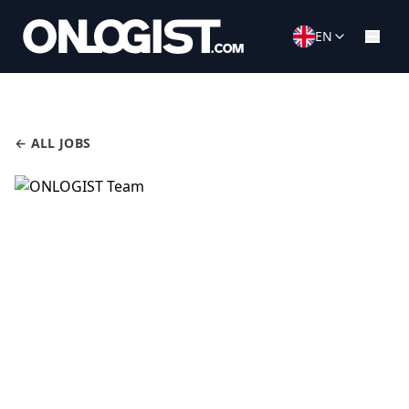
EN
← ALL JOBS