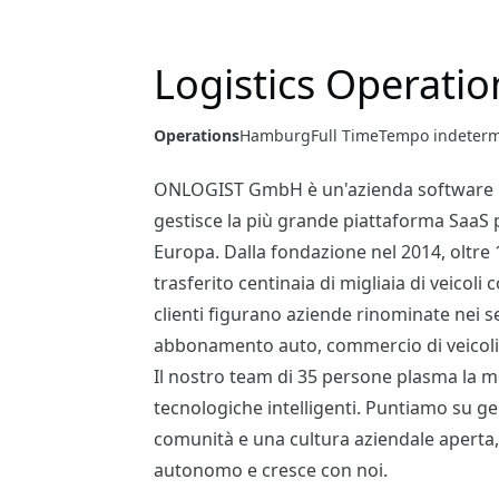
Logistics Operation
Operations
Hamburg
Full Time
Tempo indeterm
ONLOGIST GmbH è un'azienda software 
gestisce la più grande piattaforma SaaS pe
Europa. Dalla fondazione nel 2014, oltre 
trasferito centinaia di migliaia di veicoli 
clienti figurano aziende rinominate nei se
abbonamento auto, commercio di veicol
Il nostro team di 35 persone plasma la mo
tecnologiche intelligenti. Puntiamo su ge
comunità e una cultura aziendale apert
autonomo e cresce con noi.