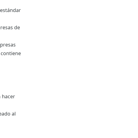
o estándar
presas de
mpresas
e contiene
n hacer
eado al