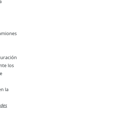
a
camiones
cturación
nte los
de
en la
ades