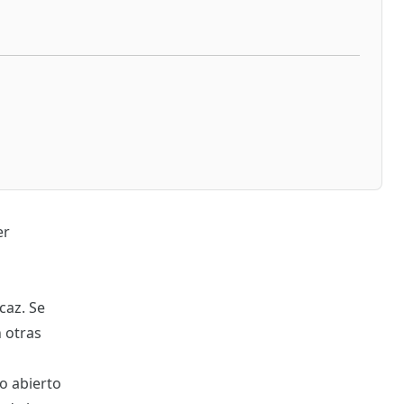
er
caz. Se
n otras
o abierto