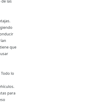
 de las
tajas.
egiendo
conducir
rían
tiene que
ausar
 Todo lo
hículos.
stas para
eso