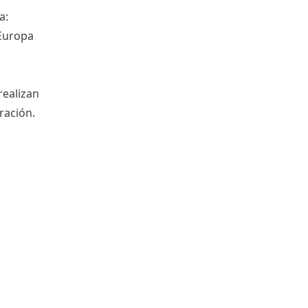
a:
 Europa
realizan
ración.