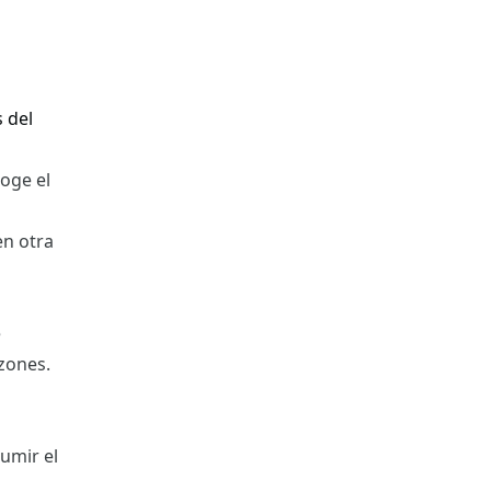
 del
coge el
en otra
e
zones.
umir el