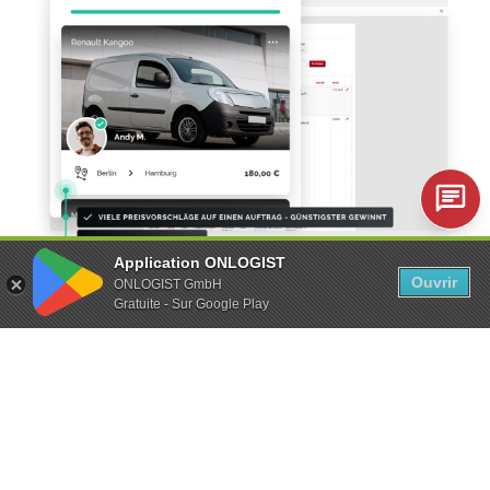
Application ONLOGIST
Ouvrir
DEVENIR MANDANT
DÉMONSTRATION
ONLOGIST GmbH
Gratuite - Sur Google Play
Gestionnaire automatique
Veiller à ce que les bons véhicules soient toujours
disponibles au bon moment et au bon endroit
demande beaucoup de temps aux responsables.
Mais ce n'est pas forcément le cas. Chez ONLOGIST,
grâce à des processus automatisés pour chaque