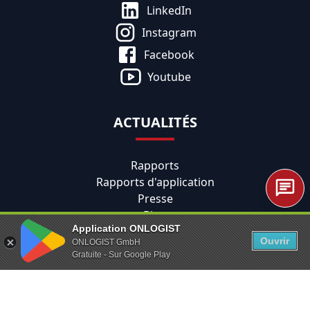
LinkedIn
Instagram
Facebook
Youtube
ACTUALITÉS
Rapports
Rapports d'application
Presse
Blog
Application ONLOGIST
Ouvrir
ONLOGIST GmbH
MENTIONS LÉGALES
Gratuite - Sur Google Play
Politique de confidentialité