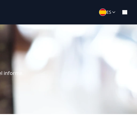
ES
l informe.